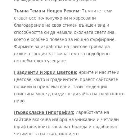
Тъмна Тема и Нощен Режим:
Тъмните теми
стават все по-популярни и харесвани
благодарение на своя стилен външен вид и
способността си да намали околната светлина,
което е особено полезно за нощно сърфиране.
Фирмите за изработка на сайтове трябва да
включат опция за тъмна тема за подобрено
потребителско усещане.
Градиенти и Ярки Цветове:
Ярките и наситени
цветове, както и градиентите, правят сайтовете
по-живи и привлекателни. Тази тенденция
наистина може да издигне дизайна на следващото
ниво.
Първокласна Типография:
Изработката на
сайтове включва избора на уникални и четливи
шрифтове, които засилват бранда и подобряват
четимостта на съдържанието.