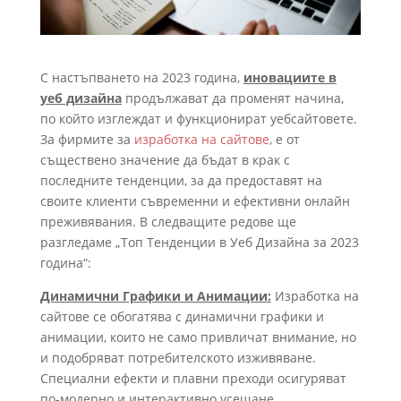
С настъпването на 2023 година,
иновациите в
уеб дизайна
продължават да променят начина,
по който изглеждат и функционират уебсайтовете.
За фирмите за
изработка на сайтове
, е от
съществено значение да бъдат в крак с
последните тенденции, за да предоставят на
своите клиенти съвременни и ефективни онлайн
преживявания. В следващите редове ще
разгледаме „Топ Тенденции в Уеб Дизайна за 2023
година“:
Динамични Графики и Анимации:
Изработка на
сайтове се обогатява с динамични графики и
анимации, които не само привличат внимание, но
и подобряват потребителското изживяване.
Специални ефекти и плавни преходи осигуряват
по-модерно и интерактивно усещане.